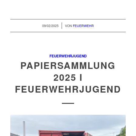
/
09/02/2025
VON
FEUERWEHR
FEUERWEHRJUGEND
PAPIERSAMMLUNG
2025 I
FEUERWEHRJUGEND