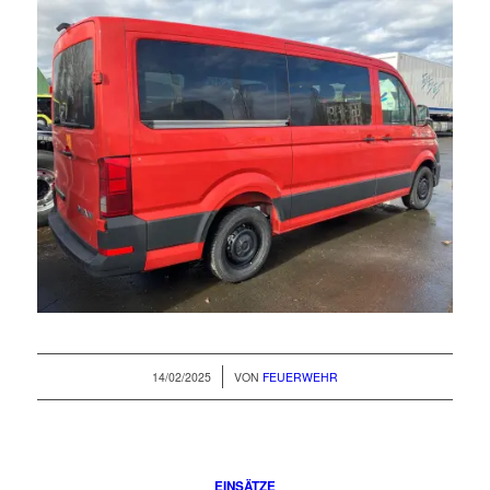
/
14/02/2025
VON
FEUERWEHR
EINSÄTZE