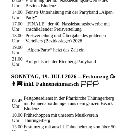
06.00
Eröffnung der 40. Nassleistungsbewerbe des
Uhr
Bezirks Bludenz
14.00
Feinste Unterhaltung mit der Partyband „Alpen-
Uhr
Party“
17.00
„FINALE“ der 40. Nassleistungsbewerbe mit
Uhr
anschließender Preisverteilung
18.00
Preisverteilung und Übergabe des goldenen
Uhr
Verteilers (Bezirkssieger) 2026
19.00
„Alpen-Party“ heizt das Zelt ein
Uhr
21.00
Auf gehts mit der Riedberg-Partyband
Uhr
SONNTAG, 19. JULI 2026 – Festumzug 🥳
👩‍🚒 inkl. Fahneneinmarsch 🏳️🏳️🏳️
Festgottesdienst in der Pfarrkirche Thüringerberg
08.45
mit Fahnenabordnungen aus dem ganzen Bezirk
Uhr
Bludenz
10.00
Frühschoppen mit unserem Musikverein
Uhr
Thüringerberg
13.00
Festumzug mit anschl. Fahneneinzug von über 50