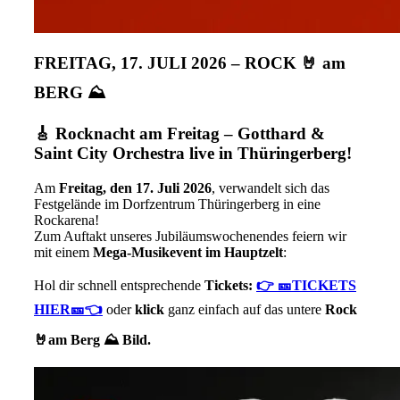
FREITAG, 17. JULI 2026 – ROCK 🤘 am
BERG ⛰️
🎸 Rocknacht am Freitag – Gotthard &
Saint City Orchestra live in Thüringerberg!
Am
Freitag, den 17. Juli 2026
, verwandelt sich das
Festgelände im Dorfzentrum Thüringerberg in eine
Rockarena!
Zum Auftakt unseres Jubiläumswochenendes feiern wir
mit einem
Mega-Musikevent im Hauptzelt
:
Hol dir schnell entsprechende
Tickets:
👉 🎫TICKETS
HIER🎫👈
oder
klick
ganz einfach auf das untere
Rock
🤘am Berg ⛰️ Bild.