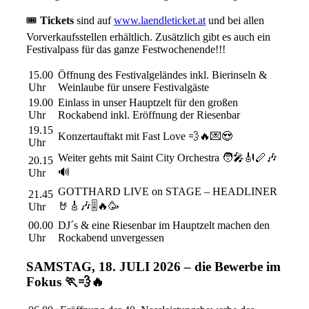
🎟️
Tickets
sind auf
www.laendleticket.at
und bei allen
Vorverkaufsstellen erhältlich. Zusätzlich gibt es auch ein
Festivalpass für das ganze Festwochenende!!!
15.00
Öffnung des Festivalgeländes inkl. Bierinseln &
Uhr
Weinlaube für unsere Festivalgäste
19.00
Einlass in unser Hauptzelt für den großen
Uhr
Rockabend inkl. Eröffnung der Riesenbar
19.15
Konzertauftakt mit Fast Love 💨🔥💌😍
Uhr
Weiter gehts mit Saint City Orchestra 🧑‍🎤🎻🪈🎶
20.15
🔊
Uhr
GOTTHARD LIVE on STAGE – HEADLINER
21.45
🤘🎸🎶🎚️🔥🥳
Uhr
00.00
DJ´s & eine Riesenbar im Hauptzelt machen den
Uhr
Rockabend unvergessen
SAMSTAG, 18. JULI 2026 – die Bewerbe im
Fokus 🏃💨🔥