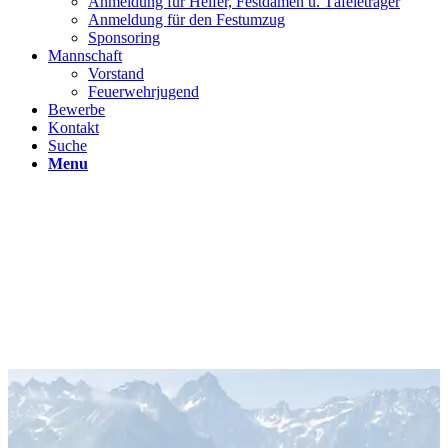
Anmeldung für Helfer, Festdamen u. Täfeleträger
Anmeldung für den Festumzug
Sponsoring
Mannschaft
Vorstand
Feuerwehrjugend
Bewerbe
Kontakt
Suche
Menu