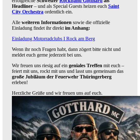
erfolgreiche
Schweizer
Rockband Gotthard
als
Headliner
– und als Special Guests heizen euch
Saint
City Orchestra
ordentlich ein.
Alle
weiteren Informationen
sowie die offizielle
Einladung findet ihr direkt
im Anhang:
Einladung Motorradclubs I Rock am Berg
Wenn ihr noch Fragen habt, dann zögert bitte nicht und
meldet euch gerne jederzeit bei uns.
Wir freuen uns riesig auf ein
geniales Treffen
mit euch –
feiert mit uns, rockt mit uns und lasst uns gemeinsam das
große Jubiläum der Feuerwehr Thüringerberg
erleben!
Herzliche Grüße und wir freuen uns auf euch.