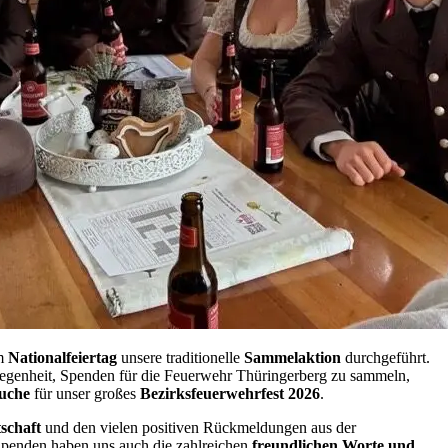
am
Nationalfeiertag
unsere traditionelle
Sammelaktion
durchgeführt.
elegenheit, Spenden für die Feuerwehr Thüringerberg zu sammeln,
suche
für unser großes
Bezirksfeuerwehrfest 2026
.
schaft
und den vielen positiven Rückmeldungen aus der
penden haben uns auch die zahlreichen
freundlichen Worte und