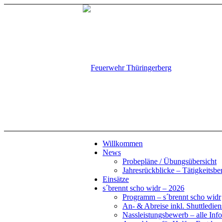
Willkommen
News
Probepläne / Übungsübersicht
Jahresrückblicke – Tätigkeitsbe
Einsätze
s´brennt scho widr – 2026
Programm – s´brennt scho widr
An- & Abreise inkl. Shuttledien
Nassleistungsbewerb – alle Info