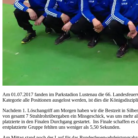
Am 01.07.2017 fanden im Parkstadion Lustenau die 66. Landesfeuerwe
Kategorie alle Positionen ausgelost werden, ist dies die Königsdiszi
Nachdem 1. Löschangriff am Morgen haben wir die Bestzeit in Silber h
von gesamt 7 Strahlrohrübergaben ein Missgeschick, was uns mehr als 
platzierte in den Finalen Durchgang gestartet. Ins Finale schaffen es
erstplatzierte Gruppe fehlten uns weniger als 5,50 Sekunden.
Am Mittag stand noch der Lauf für das Bundesfeuerwehrleistungsabzei