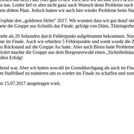
 tun. Leider lief es aber nicht ganz nach Wunsch denn Probleme nach d
m dritten Platz. Jedoch hatten wir auch hier wieder Probleme beim Staf
Trophäe den „goldenen Helm“ 2017. Wir wussten dass wir gut drauf sin
fnete die Gruppe aus Schnifis das Finale, gefolgt von Düns, Thüringer
 mehr als 20 Sekunden durch Fehlerpunkt aufgebrummt bekommen. Nun wa
lste im Finale. Auch wir erhielten 5 Fehlerpunkte und somit wurde die
n Rückstand auf die Gruppe Au hatte. Aber auch Blons hatte Probleme
tiviert machte die Gruppe aus dem Bregenzerwald einen „Sicherheitslauf
llen Erfolg!
hend war. Aber wir hatten sowohl im Grunddurchgang als auch im Finale
t am Staffellauf zu trainieren um es wieder ins Finale zu schaffen un
m 15.07.2017 ausgetragen wird.