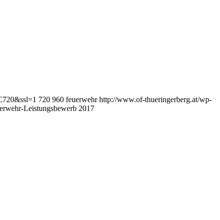
2C720&ssl=1
720
960
feuerwehr
http://www.of-thueringerberg.at/wp-
uerwehr-Leistungsbewerb 2017