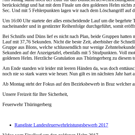
berücksichtigt und hat mit dem Finale um den goldenen Helm nichts zu
Sec. Und mit 5 Fehlerpunkten lagen wir nach dem Löschangriff auf de
Um 16:00 Uhr startete der alles entscheidende Lauf um die begehrte 
nacheinander und in gestürzter Reihenfolge durchgeführt, somit eröf
Bei Schnifis und Düns lief es nicht nach Plan, beide Gruppen hatten
Lauf mit 37,76 Sekunden. Nicht die beste Zeit, aberbisher die Schnel
Gruppe aus Blons, welche schlussendlich nur wenige Zehntelsekunde
Sekunden auf der Anzeigetafel, ebenfalls mit 5 Strafpunkten. Voll mo
goldenen Helm. Herzliche Gratulation aus Thüringerberg zu diesem to
Am Ende standen wir leider mit leeren Händen da, was doch enttäusc
noch nie so stark waren wie heuer. Nun gilt es im nächsten Jahr har
Ab Montag steht der Fokus auf den Bezirksbewerb in Braz welcher a
Unsere Freizeit für Ihre Sicherheit,
Feuerwehr Thüringerberg
Rangliste Landesfeuerwehrleistungsbewerb 2017