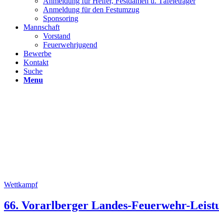
Anmeldung für Helfer, Festdamen u. Täfeleträger
Anmeldung für den Festumzug
Sponsoring
Mannschaft
Vorstand
Feuerwehrjugend
Bewerbe
Kontakt
Suche
Menu
Wettkampf
66. Vorarlberger Landes-Feuerwehr-Leist