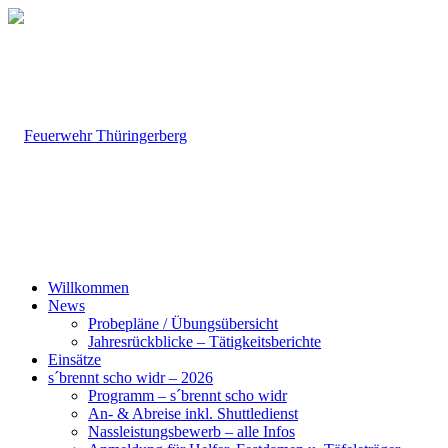
Willkommen
News
Probepläne / Übungsübersicht
Jahresrückblicke – Tätigkeitsberichte
Einsätze
s´brennt scho widr – 2026
Programm – s´brennt scho widr
An- & Abreise inkl. Shuttledienst
Nassleistungsbewerb – alle Infos