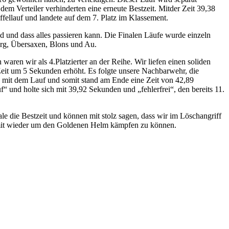
em Verteiler verhinderten eine erneute Bestzeit. Mitder Zeit 39,38
fellauf und landete auf dem 7. Platz im Klassement.
d und dass alles passieren kann. Die Finalen Läufe wurde einzeln
berg, Übersaxen, Blons und Au.
ren wir als 4.Platzierter an der Reihe. Wir liefen einen soliden
 Zeit um 5 Sekunden erhöht. Es folgte unsere Nachbarwehr, die
 mit dem Lauf und somit stand am Ende eine Zeit von 42,89
“ und holte sich mit 39,92 Sekunden und „fehlerfrei“, den bereits 11.
 die Bestzeit und können mit stolz sagen, dass wir im Löschangriff
d somit wieder um den Goldenen Helm kämpfen zu können.