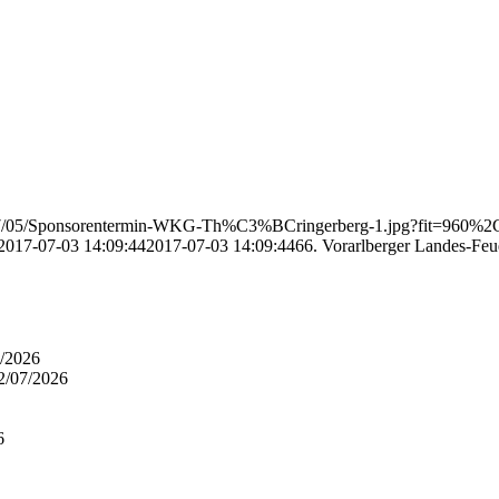
/2017/05/Sponsorentermin-WKG-Th%C3%BCringerberg-1.jpg?fit=960%
2017-07-03 14:09:44
2017-07-03 14:09:44
66. Vorarlberger Landes-Fe
/2026
2/07/2026
6