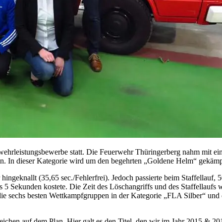
hrleistungsbewerbe statt. Die Feuerwehr Thüringerberg nahm mit einer
plin. In dieser Kategorie wird um den begehrten „Goldene Helm“ gekämp
ingeknallt (35,65 sec./Fehlerfrei). Jedoch passierte beim Staffellauf, 
5 Sekunden kostete. Die Zeit des Löschangriffs und des Staffellaufs wi
 die sechs besten Wettkampfgruppen in der Kategorie „FLA Silber“ und die
chen auf dem Plan. Hier galt es den Titel, den wir im Jahr 2015 & 20