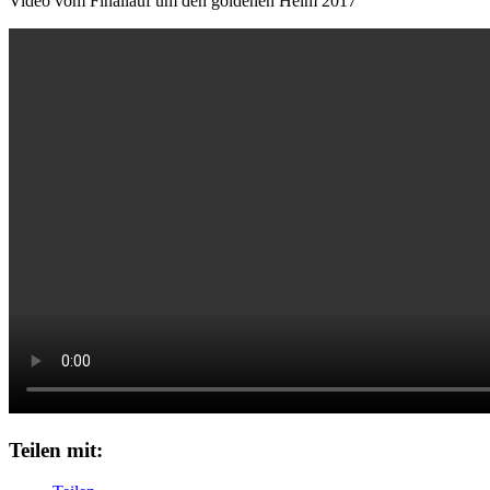
Video vom Finallauf um den goldenen Helm 2017
Teilen mit: