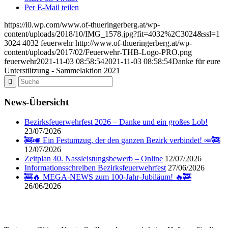
Per E-Mail teilen
https://i0.wp.com/www.of-thueringerberg.at/wp-
content/uploads/2018/10/IMG_1578.jpg?fit=4032%2C3024&ssl=1
3024
4032
feuerwehr
http://www.of-thueringerberg.at/wp-
content/uploads/2017/02/Feuerwehr-THB-Logo-PRO.png
feuerwehr
2021-11-03 08:58:54
2021-11-03 08:58:54
Danke für eure
Unterstützung - Sammelaktion 2021
News-Übersicht
Bezirksfeuerwehrfest 2026 – Danke und ein großes Lob!
23/07/2026
🚒🎺 Ein Festumzug, der den ganzen Bezirk verbindet! 🎺🚒
12/07/2026
Zeitplan 40. Nassleistungsbewerb – Online
12/07/2026
Informationsschreiben Bezirksfeuerwehrfest
27/06/2026
🚒🔥 MEGA-NEWS zum 100-Jahr-Jubiläum! 🔥🚒
26/06/2026