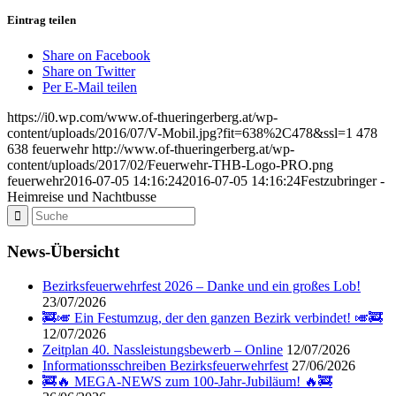
Eintrag teilen
Share on Facebook
Share on Twitter
Per E-Mail teilen
https://i0.wp.com/www.of-thueringerberg.at/wp-
content/uploads/2016/07/V-Mobil.jpg?fit=638%2C478&ssl=1
478
638
feuerwehr
http://www.of-thueringerberg.at/wp-
content/uploads/2017/02/Feuerwehr-THB-Logo-PRO.png
feuerwehr
2016-07-05 14:16:24
2016-07-05 14:16:24
Festzubringer -
Heimreise und Nachtbusse
News-Übersicht
Bezirksfeuerwehrfest 2026 – Danke und ein großes Lob!
23/07/2026
🚒🎺 Ein Festumzug, der den ganzen Bezirk verbindet! 🎺🚒
12/07/2026
Zeitplan 40. Nassleistungsbewerb – Online
12/07/2026
Informationsschreiben Bezirksfeuerwehrfest
27/06/2026
🚒🔥 MEGA-NEWS zum 100-Jahr-Jubiläum! 🔥🚒