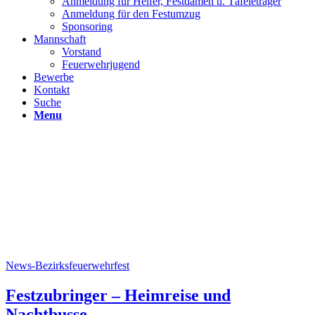
Anmeldung für Helfer, Festdamen u. Täfeleträger
Anmeldung für den Festumzug
Sponsoring
Mannschaft
Vorstand
Feuerwehrjugend
Bewerbe
Kontakt
Suche
Menu
News-Bezirksfeuerwehrfest
Festzubringer – Heimreise und
Nachtbusse