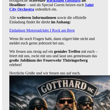
erfolgreiche
Schweizer
Rockband Gotthard
als
Headliner
– und als Special Guests heizen euch
Saint
City Orchestra
ordentlich ein.
Alle
weiteren Informationen
sowie die offizielle
Einladung findet ihr direkt
im Anhang:
Einladung Motorradclubs I Rock am Berg
Wenn ihr noch Fragen habt, dann zögert bitte nicht und
meldet euch gerne jederzeit bei uns.
Wir freuen uns riesig auf ein
geniales Treffen
mit euch –
feiert mit uns, rockt mit uns und lasst uns gemeinsam das
große Jubiläum der Feuerwehr Thüringerberg
erleben!
Herzliche Grüße und wir freuen uns auf euch.