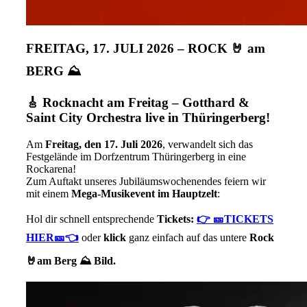
FREITAG, 17. JULI 2026 – ROCK 🤘 am
BERG ⛰️
🎸 Rocknacht am Freitag – Gotthard &
Saint City Orchestra live in Thüringerberg!
Am
Freitag, den 17. Juli 2026
, verwandelt sich das
Festgelände im Dorfzentrum Thüringerberg in eine
Rockarena!
Zum Auftakt unseres Jubiläumswochenendes feiern wir
mit einem
Mega-Musikevent im Hauptzelt
:
Hol dir schnell entsprechende
Tickets:
👉 🎫TICKETS
HIER🎫👈
oder
klick
ganz einfach auf das untere
Rock
🤘am Berg ⛰️ Bild.