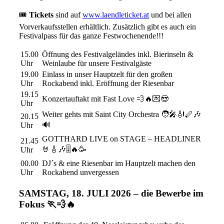
🎟️
Tickets
sind auf
www.laendleticket.at
und bei allen
Vorverkaufsstellen erhältlich. Zusätzlich gibt es auch ein
Festivalpass für das ganze Festwochenende!!!
15.00
Öffnung des Festivalgeländes inkl. Bierinseln &
Uhr
Weinlaube für unsere Festivalgäste
19.00
Einlass in unser Hauptzelt für den großen
Uhr
Rockabend inkl. Eröffnung der Riesenbar
19.15
Konzertauftakt mit Fast Love 💨🔥💌😍
Uhr
Weiter gehts mit Saint City Orchestra 🧑‍🎤🎻🪈🎶
20.15
🔊
Uhr
GOTTHARD LIVE on STAGE – HEADLINER
21.45
🤘🎸🎶🎚️🔥🥳
Uhr
00.00
DJ´s & eine Riesenbar im Hauptzelt machen den
Uhr
Rockabend unvergessen
SAMSTAG, 18. JULI 2026 – die Bewerbe im
Fokus 🏃💨🔥