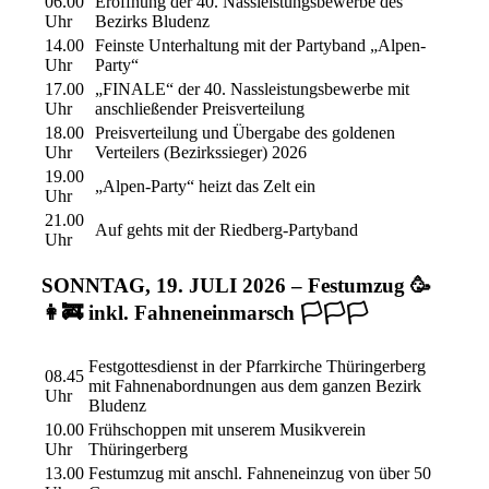
06.00
Eröffnung der 40. Nassleistungsbewerbe des
Uhr
Bezirks Bludenz
14.00
Feinste Unterhaltung mit der Partyband „Alpen-
Uhr
Party“
17.00
„FINALE“ der 40. Nassleistungsbewerbe mit
Uhr
anschließender Preisverteilung
18.00
Preisverteilung und Übergabe des goldenen
Uhr
Verteilers (Bezirkssieger) 2026
19.00
„Alpen-Party“ heizt das Zelt ein
Uhr
21.00
Auf gehts mit der Riedberg-Partyband
Uhr
SONNTAG, 19. JULI 2026 – Festumzug 🥳
👩‍🚒 inkl. Fahneneinmarsch 🏳️🏳️🏳️
Festgottesdienst in der Pfarrkirche Thüringerberg
08.45
mit Fahnenabordnungen aus dem ganzen Bezirk
Uhr
Bludenz
10.00
Frühschoppen mit unserem Musikverein
Uhr
Thüringerberg
13.00
Festumzug mit anschl. Fahneneinzug von über 50