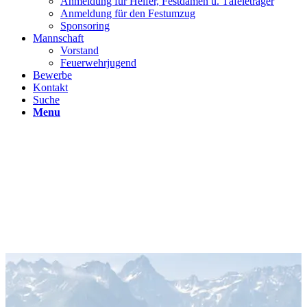
Anmeldung für Helfer, Festdamen u. Täfeleträger
Anmeldung für den Festumzug
Sponsoring
Mannschaft
Vorstand
Feuerwehrjugend
Bewerbe
Kontakt
Suche
Menu