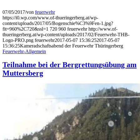
07/05/2017
/
von
feuerwehr
https://i0.wp.com/www.of-thueringerberg.at/wp-
content/uploads/2017/05/Bogenschie%C3%9Fen-1.jpg?
fit=960%2C720&ssl=1
720
960
feuerwehr
http://www.of-
thueringerberg.at/wp-content/uploads/2017/02/Feuerwehr-THB-
Logo-PRO.png
feuerwehr
2017-05-07 15:36:25
2017-05-07
15:36:25
Kameradschaftsabend der Feuerwehr Thüringerberg
Feuerwehr-Allgemein
Teilnahme bei der Bergrettungsübung am
Muttersberg