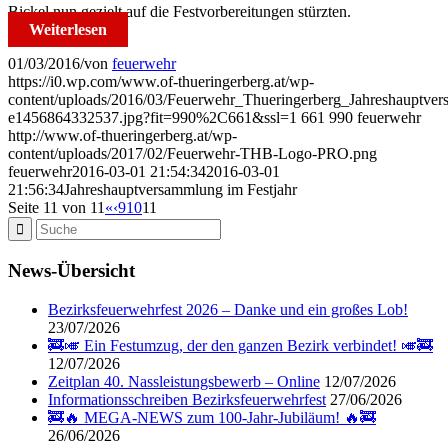
Bickel nun gezielt auf die Festvorbereitungen stürzten.
Weiterlesen
01/03/2016
/
von
feuerwehr
https://i0.wp.com/www.of-thueringerberg.at/wp-
content/uploads/2016/03/Feuerwehr_Thueringerberg_Jahreshauptve
e1456864332537.jpg?fit=990%2C661&ssl=1
661
990
feuerwehr
http://www.of-thueringerberg.at/wp-
content/uploads/2017/02/Feuerwehr-THB-Logo-PRO.png
feuerwehr
2016-03-01 21:54:34
2016-03-01
21:56:34
Jahreshauptversammlung im Festjahr
Seite 11 von 11
«
‹
9
10
11
News-Übersicht
Bezirksfeuerwehrfest 2026 – Danke und ein großes Lob!
23/07/2026
🚒🎺 Ein Festumzug, der den ganzen Bezirk verbindet! 🎺🚒
12/07/2026
Zeitplan 40. Nassleistungsbewerb – Online
12/07/2026
Informationsschreiben Bezirksfeuerwehrfest
27/06/2026
🚒🔥 MEGA-NEWS zum 100-Jahr-Jubiläum! 🔥🚒
26/06/2026