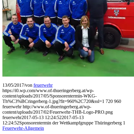
13/05/2017
/
von
feuerwehr
https://i0.wp.com/www.of-thueringerberg.at/wp-
content/uploads/2017/05/Sponsorentermin-WKG-
Th%C3%BCringerberg-1.jpg?fit=960%2C720&ssl=1
720
960
feuerwehr
http://www.of-thueringerberg.at/wp-
content/uploads/2017/02/Feuerwehr-THB-Logo-PRO.png
feuerwehr
2017-05-13 12:24:52
2017-05-13
12:24:52
Sponsorentermin der Wettkampfgruppe Thüringerberg 1
Feuerwehr-Allgemein