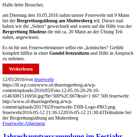
Hallo liebe Besucher,
am Dienstag den 10.05.2016 nahm unsere Feuerwehr mit 9 Mann
bei der
Bergrettungsübung am Muttersberg
teil. Dieses mal
haben wir die „Seiten“ gewechselt und waren auf die Hilfe von der
Bergrettung Bludenz
die mit ca. 20 Mann an der Übung Teil
nahm, angewiesen.
Es ist für uns Feuerwehrmänner selbst ein „komisches“ Gefühl
komplett hilflos in einer
Gondel festzusitzen
und Hilfe in Anspruch
zu nehmen.
Weiterlesen
12/05/2016
/
von
feuerwehr
https://i0.wp.com/www.of-thueringerberg.at/wp-
content/uploads/2016/05/Foto-12.05.16-20-29-10-
e1463081516950.jpg?fit=500%2C667&ssl=1
667
500
feuerwehr
http://www.of-thueringerberg.at/wp-
content/uploads/2017/02/Feuerwehr-THB-Logo-PRO.png
feuerwehr
2016-05-12 21:36:12
2016-05-12 21:38:43
Teilnahme bei
der Bergrettungsübung am Muttersberg
Feuerwehr-Allgemein
Jahreshauptversammlung im Festjahr