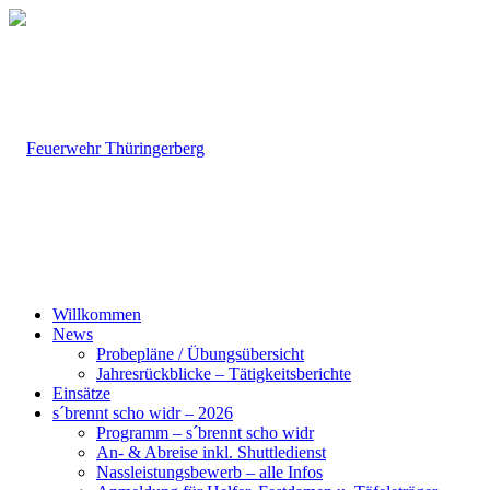
Willkommen
News
Probepläne / Übungsübersicht
Jahresrückblicke – Tätigkeitsberichte
Einsätze
s´brennt scho widr – 2026
Programm – s´brennt scho widr
An- & Abreise inkl. Shuttledienst
Nassleistungsbewerb – alle Infos