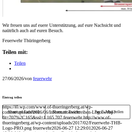
Wir freuen uns auf euere Unterstützung, auf eure Nachsicht und
naütrlich auch auf euren Besuch.
Feuerwehr Thüringerberg
Teilen mit:
Teilen
27/06/2026
/
von
feuerwehr
Eintrag teilen
https://i0.wp.com/www.of-thueringerberg.at/wp-
content/uploads/2026/06/Informationsschreiben-Logo.webp?
Share on Facebook
Share on Twitter
Per E-Mail teilen
fit=707%2C165&ssl=1
165
707
feuerwehr
http://www.of-
thueringerberg.at/wp-content/uploads/2017/02/Feuerwehr-THB-
Logo-PRO.png
feuerwehr
2026-06-27 12:29:01
2026-06-27