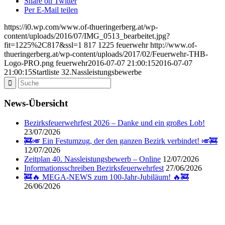
Share on Twitter
Per E-Mail teilen
https://i0.wp.com/www.of-thueringerberg.at/wp-
content/uploads/2016/07/IMG_0513_bearbeitet.jpg?
fit=1225%2C817&ssl=1
817
1225
feuerwehr
http://www.of-
thueringerberg.at/wp-content/uploads/2017/02/Feuerwehr-THB-
Logo-PRO.png
feuerwehr
2016-07-07 21:00:15
2016-07-07
21:00:15
Startliste 32.Nassleistungsbewerbe
News-Übersicht
Bezirksfeuerwehrfest 2026 – Danke und ein großes Lob!
23/07/2026
🚒🎺 Ein Festumzug, der den ganzen Bezirk verbindet! 🎺🚒
12/07/2026
Zeitplan 40. Nassleistungsbewerb – Online
12/07/2026
Informationsschreiben Bezirksfeuerwehrfest
27/06/2026
🚒🔥 MEGA-NEWS zum 100-Jahr-Jubiläum! 🔥🚒
26/06/2026