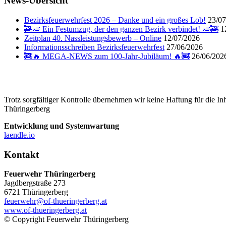
News-Übersicht
Bezirksfeuerwehrfest 2026 – Danke und ein großes Lob!
23/07
🚒🎺 Ein Festumzug, der den ganzen Bezirk verbindet! 🎺🚒
1
Zeitplan 40. Nassleistungsbewerb – Online
12/07/2026
Informationsschreiben Bezirksfeuerwehrfest
27/06/2026
🚒🔥 MEGA-NEWS zum 100-Jahr-Jubiläum! 🔥🚒
26/06/202
Trotz sorgfältiger Kontrolle übernehmen wir keine Haftung für die Inh
Thüringerberg
Entwicklung und Systemwartung
laendle.io
Kontakt
Feuerwehr Thüringerberg
Jagdbergstraße 273
6721 Thüringerberg
feuerwehr@of-thueringerberg.at
www.of-thueringerberg.at
© Copyright Feuerwehr Thüringerberg