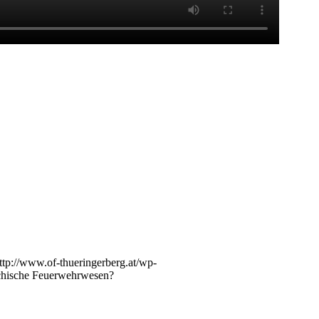
ttp://www.of-thueringerberg.at/wp-
eichische Feuerwehrwesen?