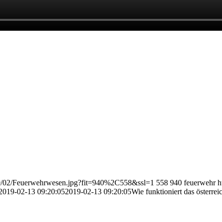
019/02/Feuerwehrwesen.jpg?fit=940%2C558&ssl=1
558
940
feuerwehr
h
2019-02-13 09:20:05
2019-02-13 09:20:05
Wie funktioniert das österr