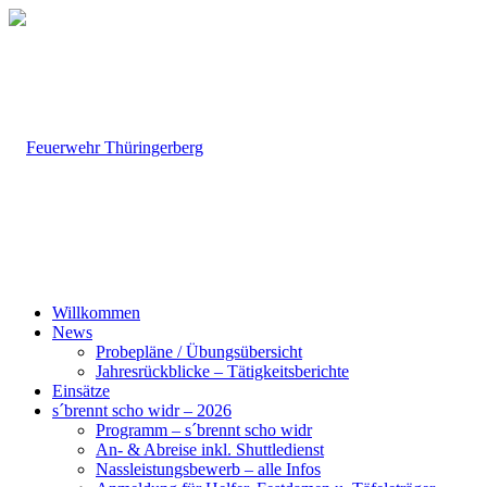
Willkommen
News
Probepläne / Übungsübersicht
Jahresrückblicke – Tätigkeitsberichte
Einsätze
s´brennt scho widr – 2026
Programm – s´brennt scho widr
An- & Abreise inkl. Shuttledienst
Nassleistungsbewerb – alle Infos