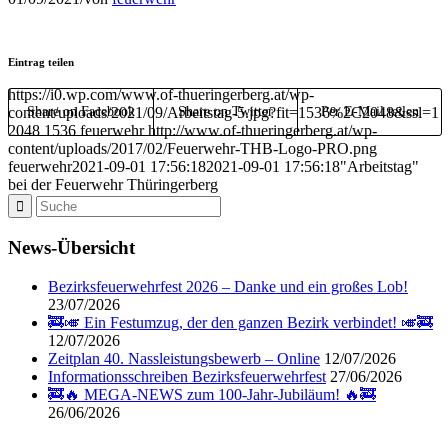
Eintrag teilen
https://i0.wp.com/www.of-thueringerberg.at/wp-
content/uploads/2021/09/Arbeitstag-5.jpg?fit=1536%2C2048&ssl=1
Share on Facebook
Share on Twitter
Per E-Mail teilen
2048
1536
feuerwehr
http://www.of-thueringerberg.at/wp-
content/uploads/2017/02/Feuerwehr-THB-Logo-PRO.png
feuerwehr
2021-09-01 17:56:18
2021-09-01 17:56:18
"Arbeitstag"
bei der Feuerwehr Thüringerberg
News-Übersicht
Bezirksfeuerwehrfest 2026 – Danke und ein großes Lob!
23/07/2026
🚒🎺 Ein Festumzug, der den ganzen Bezirk verbindet! 🎺🚒
12/07/2026
Zeitplan 40. Nassleistungsbewerb – Online
12/07/2026
Informationsschreiben Bezirksfeuerwehrfest
27/06/2026
🚒🔥 MEGA-NEWS zum 100-Jahr-Jubiläum! 🔥🚒
26/06/2026