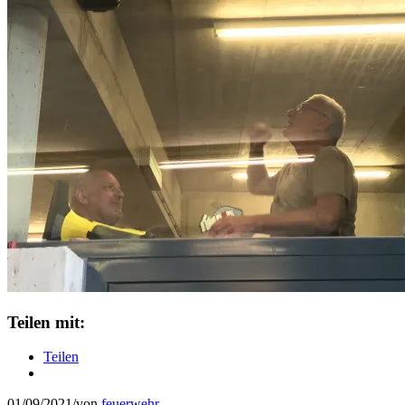
Teilen mit:
Teilen
01/09/2021
/
von
feuerwehr