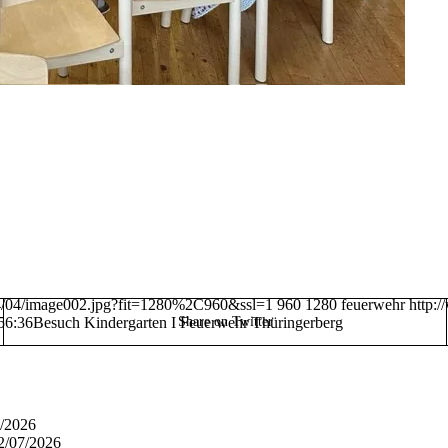
024/04/image002.jpg?fit=1280%2C960&ssl=1
960
1280
feuerwehr
http:
56:36
Besuch Kindergarten I Feuerwehr Thüringerberg
Share on Twitter
/2026
2/07/2026