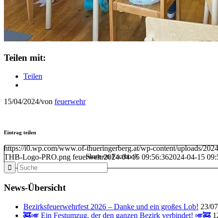
Teilen mit:
Teilen
15/04/2024
/
von
feuerwehr
Eintrag teilen
https://i0.wp.com/www.of-thueringerberg.at/wp-content/uploads/2
THB-Logo-PRO.png
feuerwehr
Share on Facebook
2024-04-15 09:56:36
2024-04-15 09:
News-Übersicht
Bezirksfeuerwehrfest 2026 – Danke und ein großes Lob!
23/07
🚒🎺 Ein Festumzug, der den ganzen Bezirk verbindet! 🎺🚒
1