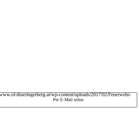
//www.of-thueringerberg.at/wp-content/uploads/2017/02/Feuerwehr-
Per E-Mail teilen