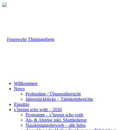
Willkommen
News
Probepläne / Übungsübersicht
Jahresrückblicke – Tätigkeitsberichte
Einsätze
s´brennt scho widr – 2026
Programm – s´brennt scho widr
An- & Abreise inkl. Shuttledienst
Nassleistungsbewerb – alle Infos