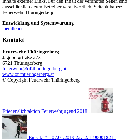
Inhalte externer Links. Für den Inhalt der verlinkten Seiten sind
ausschließlich deren Betreiber verantwortlich. Seiteninhaber:
Feuerwehr Thüringerberg
Entwicklung und Systemwartung
laendle.io
Kontakt
Feuerwehr Thüringerberg
Jagdbergstraße 273
6721 Thüringerberg
feuerwehr@of-thueringerberg.at
www.of-thueringerberg.at
© Copyright Feuerwehr Thüringerberg
Friedenslichtaktion Feuerwehrjugend 2018
Einsatz #1: 07.01.2019 22:12: f19000182 f1