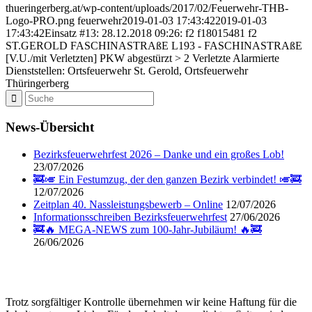
thueringerberg.at/wp-content/uploads/2017/02/Feuerwehr-THB-
Logo-PRO.png
feuerwehr
2019-01-03 17:43:42
2019-01-03
17:43:42
Einsatz #13: 28.12.2018 09:26: f2 f18015481 f2
ST.GEROLD FASCHINASTRAßE L193 - FASCHINASTRAßE
[V.U./mit Verletzten] PKW abgestürzt > 2 Verletzte Alarmierte
Dienststellen: Ortsfeuerwehr St. Gerold, Ortsfeuerwehr
Thüringerberg
News-Übersicht
Bezirksfeuerwehrfest 2026 – Danke und ein großes Lob!
23/07/2026
🚒🎺 Ein Festumzug, der den ganzen Bezirk verbindet! 🎺🚒
12/07/2026
Zeitplan 40. Nassleistungsbewerb – Online
12/07/2026
Informationsschreiben Bezirksfeuerwehrfest
27/06/2026
🚒🔥 MEGA-NEWS zum 100-Jahr-Jubiläum! 🔥🚒
26/06/2026
Trotz sorgfältiger Kontrolle übernehmen wir keine Haftung für die