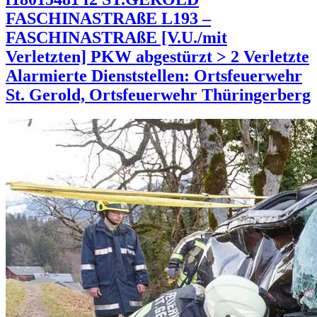
FASCHINASTRAßE L193 –
FASCHINASTRAßE [V.U./mit
Verletzten] PKW abgestürzt > 2 Verletzte
Alarmierte Dienststellen: Ortsfeuerwehr
St. Gerold, Ortsfeuerwehr Thüringerberg