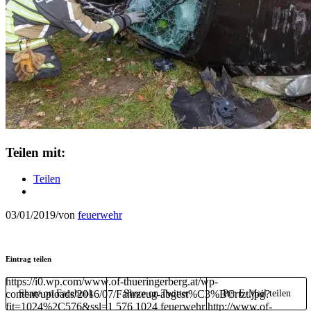
Teilen mit:
Teilen
03/01/2019
/
von
feuerwehr
Eintrag teilen
https://i0.wp.com/www.of-thueringerberg.at/wp-
content/uploads/2016/07/Fahrzeug-abgest%C3%BCrtzt.jpg?
Share on Facebook
Share on Twitter
Per E-Mail teilen
fit=1024%2C576&ssl=1
576
1024
feuerwehr
http://www.of-