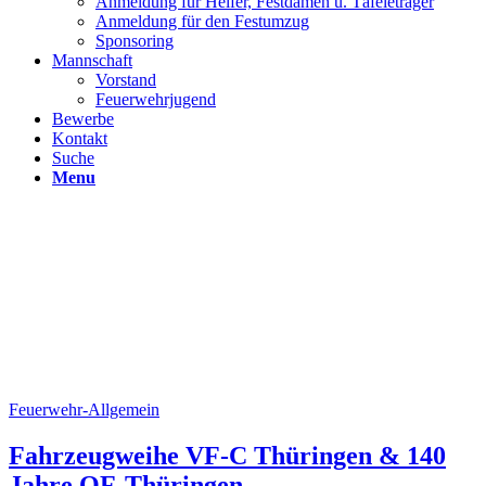
Anmeldung für Helfer, Festdamen u. Täfeleträger
Anmeldung für den Festumzug
Sponsoring
Mannschaft
Vorstand
Feuerwehrjugend
Bewerbe
Kontakt
Suche
Menu
Feuerwehr-Allgemein
Fahrzeugweihe VF-C Thüringen & 140
Jahre OF-Thüringen