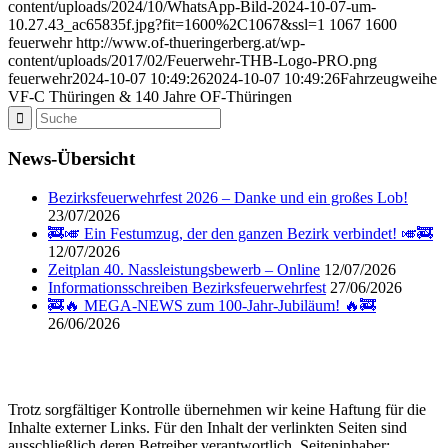
content/uploads/2024/10/WhatsApp-Bild-2024-10-07-um-
10.27.43_ac65835f.jpg?fit=1600%2C1067&ssl=1
1067
1600
feuerwehr
http://www.of-thueringerberg.at/wp-
content/uploads/2017/02/Feuerwehr-THB-Logo-PRO.png
feuerwehr
2024-10-07 10:49:26
2024-10-07 10:49:26
Fahrzeugweihe
VF-C Thüringen & 140 Jahre OF-Thüringen
News-Übersicht
Bezirksfeuerwehrfest 2026 – Danke und ein großes Lob!
23/07/2026
🚒🎺 Ein Festumzug, der den ganzen Bezirk verbindet! 🎺🚒
12/07/2026
Zeitplan 40. Nassleistungsbewerb – Online
12/07/2026
Informationsschreiben Bezirksfeuerwehrfest
27/06/2026
🚒🔥 MEGA-NEWS zum 100-Jahr-Jubiläum! 🔥🚒
26/06/2026
Trotz sorgfältiger Kontrolle übernehmen wir keine Haftung für die
Inhalte externer Links. Für den Inhalt der verlinkten Seiten sind
ausschließlich deren Betreiber verantwortlich. Seiteninhaber: