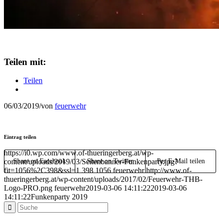
Teilen mit:
Teilen
06/03/2019
/
von
feuerwehr
Eintrag teilen
https://i0.wp.com/www.of-thueringerberg.at/wp-
content/uploads/2019/03/Seitenbanner-Funkenparty.jpg?
Share on Facebook
Share on Twitter
Per E-Mail teilen
fit=1056%2C398&ssl=1
398
1056
feuerwehr
http://www.of-
thueringerberg.at/wp-content/uploads/2017/02/Feuerwehr-THB-
Logo-PRO.png
feuerwehr
2019-03-06 14:11:22
2019-03-06
14:11:22
Funkenparty 2019