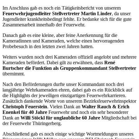
Im Anschluss gab es noch ein Tätigkeitsbericht von unserem
Feuerwehrjugendleiter Stellvertreter Martin Linder
, da unser
Jugendleiter krankheitsbedingt fehlte. Er bedanke sich für die gute
Zusammenarbeit innerhalb der Feuerwehr.
Danach gab es eine kleine, aber feine Anerkennung für die
Kameradinnen und Kameraden, welche einen hervorragenden
Probebesuch in den letzten zwei Jahren hatten.
Weiters wurden noch drei Kameraden offiziell angelobt und mehrere
Kameraden befördert. Dabei gilt zu erwähnen, dass
René
Burtscher die Funktion als Gruppenkommandant Stellvertreter
übernimmt.
Nach den Beförderungen durfte unser Kommandant noch drei
langjährige Wehrkameraden ehren, dabei gab es ein Rückblick auf
die Highlights der jeweiligen einzigartigen Feuerwehrkarrieren.
Zusätzlich dankende Worte von unserem Bezirksfeuerwehrinspektor
Christoph Feuerstein
. Vielen Dank an
Walter Rauch & Erich
Enenkel für 40 Jahre
Feuerwehr und noch ein sehr besonderer
Dank an
Willi Stöckl für unglaubliche 60 Jahre
Mitgliedschaft bei
der Feuerwehr Thüringerberg.
Abschließend gab es noch einige wichtige Wortmeldungen unseres