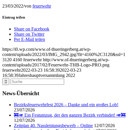
23/03/2022
/
von
feuerwehr
Eintrag teilen
Share on Facebook
Share on Twitter
Per E-Mail teilen
https://i0.wp.com/www.of-thueringerberg.at/wp-
content/uploads/2022/03/IMG_2942.jpg?fit=4160%2C3120&ssl=1
3120
4160
feuerwehr
http://www.of-thueringerberg.at/wp-
content/uploads/2017/02/Feuerwehr-THB-Logo-PRO.png
feuerwehr
2022-03-23 16:58:39
2022-03-23
16:58:39
Jahreshauptversammlung 2022
News-Übersicht
Bezirksfeuerwehrfest 2026 – Danke und ein großes Lob!
23/07/2026
🚒🎺 Ein Festumzug, der den ganzen Bezirk verbindet! 🎺🚒
12/07/2026
Zeitplan 40. Nassleistungsbewerb – Online
12/07/2026