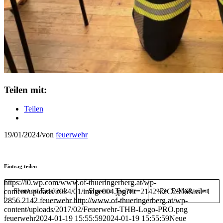
Teilen mit:
Teilen
19/01/2024
/
von
feuerwehr
Eintrag teilen
https://i0.wp.com/www.of-thueringerberg.at/wp-
content/uploads/2024/01/image004.jpg?fit=2142%2C2856&ssl=1
Share on Facebook
Share on Twitter
Per E-Mail teilen
2856
2142
feuerwehr
http://www.of-thueringerberg.at/wp-
content/uploads/2017/02/Feuerwehr-THB-Logo-PRO.png
feuerwehr
2024-01-19 15:55:59
2024-01-19 15:55:59
Neue