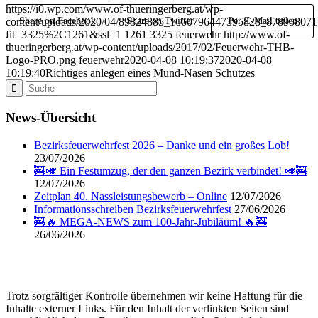
https://i0.wp.com/www.of-thueringerberg.at/wp-
content/uploads/2020/04/89824885_1660796447395828_87895807
Share on Facebook
Share on Twitter
Per E-Mail teilen
fit=3325%2C1261&ssl=1
1261
3325
feuerwehr
http://www.of-
thueringerberg.at/wp-content/uploads/2017/02/Feuerwehr-THB-
Logo-PRO.png
feuerwehr
2020-04-08 10:19:37
2020-04-08
10:19:40
Richtiges anlegen eines Mund-Nasen Schutzes
News-Übersicht
Bezirksfeuerwehrfest 2026 – Danke und ein großes Lob!
23/07/2026
🚒🎺 Ein Festumzug, der den ganzen Bezirk verbindet! 🎺🚒
12/07/2026
Zeitplan 40. Nassleistungsbewerb – Online
12/07/2026
Informationsschreiben Bezirksfeuerwehrfest
27/06/2026
🚒🔥 MEGA-NEWS zum 100-Jahr-Jubiläum! 🔥🚒
26/06/2026
Trotz sorgfältiger Kontrolle übernehmen wir keine Haftung für die
Inhalte externer Links. Für den Inhalt der verlinkten Seiten sind